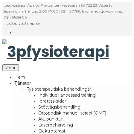
Skip
(besöksadress: Apalby Friskcenter) Vasagatan 93 722 23 Västerås
to
Reception mån- tors 8.00-17.00 (021) 137799; Iwona leg. sjukgymnast
content
(021) 6656906
info@3pfysioterapi.se
Facebook
Menu
Hem
Tjänster
Fysioterapeutiska behandlingar
Individuell anpassad träning
Idrottsskador
Stötvågsbehandling
Ortopedisk manuell terapi (OMT)
Akupunktur
Laserbehandling
Elektroterapi