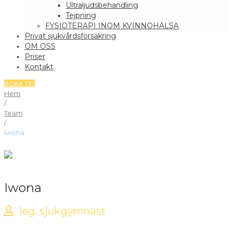
Ultraljudsbehandling
Tejpning
FYSIOTERAPI INOM KVINNOHÄLSA
Privat sjukvårdsförsäkring
OM OSS
Priser
Kontakt
BOKA TID
Hem
/
Team
/
Iwona
Iwona
leg. sjuk gymnast