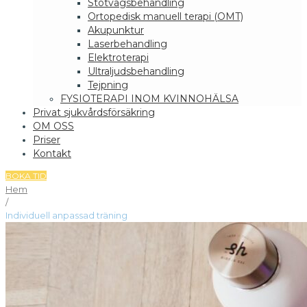
Stötvågsbehandling
Ortopedisk manuell terapi (OMT)
Akupunktur
Laserbehandling
Elektroterapi
Ultraljudsbehandling
Tejpning
FYSIOTERAPI INOM KVINNOHÄLSA
Privat sjukvårdsförsäkring
OM OSS
Priser
Kontakt
BOKA TID
Hem
/
Individuell anpassad träning
Individuell
anpassad
träning