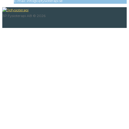
E-mail:
info@3pfysioterapi.se
3P Fysioterapi AB © 2026
Facebook