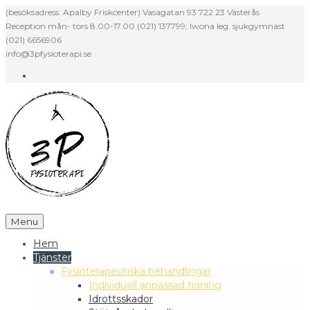
Skip
(besöksadress: Apalby Friskcenter) Vasagatan 93 722 23 Västerås
to
Reception mån- tors 8.00-17.00 (021) 137799; Iwona leg. sjukgymnast
content
(021) 6656906
info@3pfysioterapi.se
Facebook
Menu
Hem
Tjänster
Fysioterapeutiska behandlingar
Individuell anpassad träning
Idrottsskador