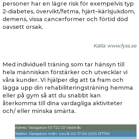
personer har en lägre risk för exempelvis typ
2-diabetes, övervikt/fetma, hjärt–kärlsjukdom,
demens, vissa cancerformer och förtid död
oavsett orsak.
Källa: www.fyss.se
Med individuell träning som tar hänsyn till
hela människan förstärker och utvecklar vi
våra kunder.
Vi hjälper dig att ta fram och
lägga upp din rehabiliteringsträning hemma
eller på gym så att du snabbt kan
återkomma till dina vardagliga aktiviteter
och/ eller minska smärta.
Adress:
Vasagatan 93 722 23 Västerås
Telefon:
Reception mån- tors 8.00-17.00 (021) 137799